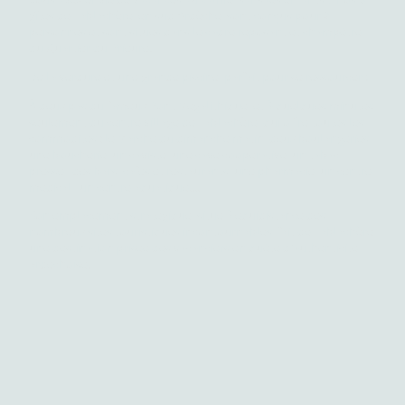
gîtes de Lablachère, en sud Ardèche, sont conçus pour 2
personnes et sont situés dans le cadre reposant et champêtre
du Quartier du Prieuré.
De la verdure et une grande piscine, parfait pour se ressourcer !
À deux pas du fameux Pont Mégalithique, et à quelques minutes
seulement du centre village de Lablachère qui offre toutes les
commodités : le Marché du dimanche matin, deux boulangeries,
une boucherie, un caviste, une cave coopérative, un tabac
presse, des bars, cafés et restaurants, une pharmacie, un centre
médical , un centre aquatique....
Son emplacement stratégique, situé à équidistance des
nombreux sites touristiques incontournables, fait de Lablachère
une destination prisée des vacanciers en quête d'authenticité
ardéchoise.